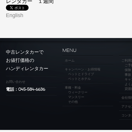
レンタカー １週間
English
MENU
中古レンタカーで
お値打価格の
ホーム
ご利用
ご予
ハンディレンタカー
キャンペーン・お得情報
保険
ペットとドライブ
事故
ペットとホテル
キャ
お問い合わせ
よく
車種・料金
貸渡
電話：045-584-6636
ウィークリー
マンスリー
会社情
その他
アクセ
コンタ