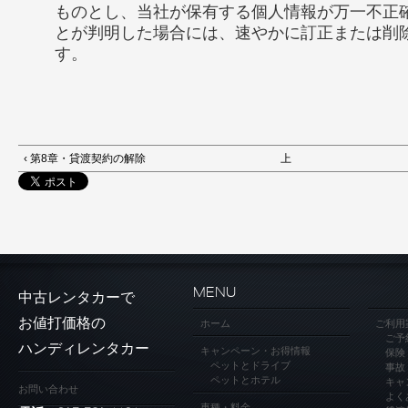
ものとし、当社が保有する個人情報が万一不正
とが判明した場合には、速やかに訂正または削
す。
‹ 第8章・貸渡契約の解除
上
MENU
中古レンタカーで
お値打価格の
ホーム
ご利用
ご予
ハンディレンタカー
キャンペーン・お得情報
保険
ペットとドライブ
事故
ペットとホテル
キャ
お問い合わせ
よく
車種・料金