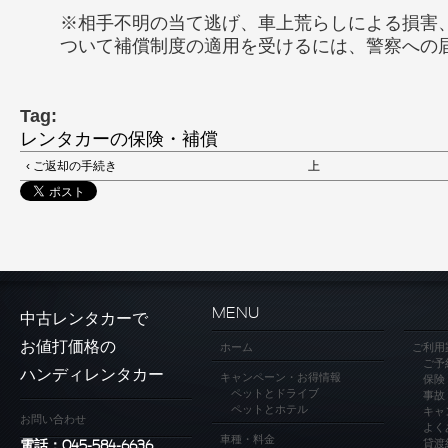
※相手不明の当て逃げ、車上荒らしによる損害
ついて補償制度の適用を受けるには、警察への
Tag:
レンタカーの保険・補償
‹ ご返却の手続き
上
MENU
中古レンタカーで
お値打価格の
ホーム
ご利用
ご予
ハンディレンタカー
キャンペーン・お得情報
保険
ペットとドライブ
事故
ペットとホテル
キャ
お問い合わせ
よく
車種・料金
貸渡
電話：045-584-6636