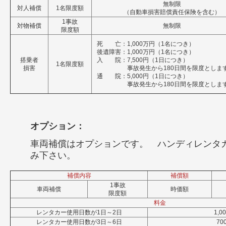
無制限
対人補償
1名限度額
（自動車損害賠償責任保険を含む）
1事故
対物補償
無制限
限度額
死 亡：1,000万円（1名につき）
後遺障害：1,000万円（1名につき）
搭乗者
入 院：7,500円（1日につき）
1名限度額
損害
事故発生から180日間を限度としま
通 院：5,000円（1日につき）
事故発生から180日間を限度としま
オプション：
車両補償はオプションです。 ハンディレンタ
み下さい。
補償内容
補償額
1事故
車両補償
時価額
限度額
料金
レンタカー使用日数が1日～2日
1,0
レンタカー使用日数が3日～6日
70