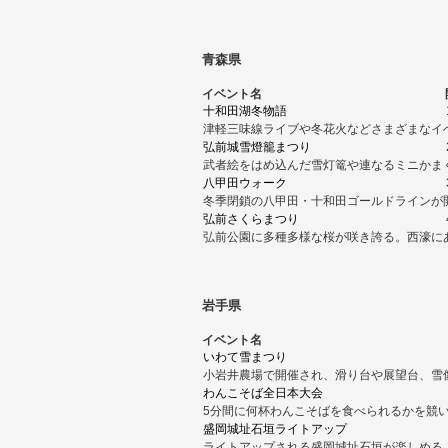
青森県
イベント名
十和田湖冬物語
津軽三味線ライブや冬花火などさまざまなイ
弘前城雪燈籠まつり
武者絵をはめ込んだ雪灯篭や連なるミニかま
八甲田ウォーク
冬季閉鎖の八甲田・十和田ゴールドラインが
弘前さくらまつり
弘前公園に多種多様な桜が咲き誇る。西濠に
岩手県
イベント名
いわて雪まつり
小岩井農場で開催され、滑り台や展望台、雪
わんこそば全日本大会
5分間に何杯わんこそばを食べられるかを競
盛岡城址石垣ライトアップ
ライトアップされる盛岡城址石垣が楽しめる