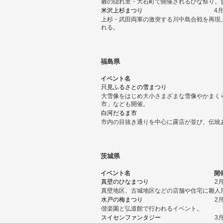
雛の隠れ里・大石町で開催されるひな祭り。
米沢上杉まつり
4
上杉・武田両軍の激突する川中島合戦を再現
れる。
福島県
イベント名
只見ふるさとの雪まつり
大雪像をはじめ大小さまざまな雪像やかまく
市」なども開催。
白河だるま市
市内の目抜き通りを中心に露店が並び、伝統
茨城県
イベント名
開
真壁のひなまつり
2
真壁地区、古城地区などの店舗や住宅に雛人
水戸の梅まつり
2
偕楽園と弘道館で行われるイベント。
スイセンファンタジー
3