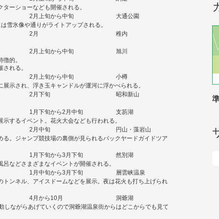
クターショーなども開催される。
2月上旬から中旬
大通公園
には雪氷像や通りがライトアップされる。
2月
稚内
2月上旬から中旬
旭川
特徴的。
催される。
2月上旬から中旬
小樽
に展示され、浮き玉キャンドルが運河に浮かべられる。
2月下旬
昭和新山
1月下旬から2月中旬
支笏湖
展示するイベント。花火大会なども行われる。
2月中旬
円山・藻岩山
める。ジャンプ競技場の裏側が見られるバックヤードガイドツア
1月下旬から3月下旬
然別湖
風呂などさまざまなイベントが開催される。
1月中旬から3月下旬
層雲峡温泉
のトンネル、アイスドームなどを展示。夜は花火も打ち上げられ
4月から10月
洞爺湖
移動しながらあげていくので洞爺湖温泉街からはどこからでも見て