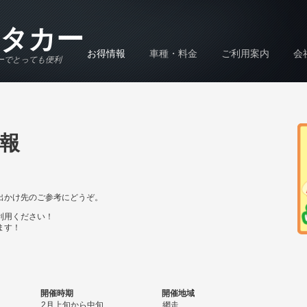
タカー
お得情報
車種・料金
ご利用案内
会
ーでとっても便利
報
出かけ先のご参考にどうぞ。
利用ください！
ます！
開催時期
開催地域
2月上旬から中旬
網走