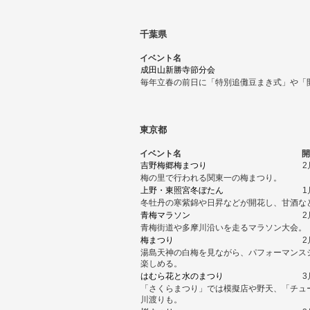
千葉県
イベント名
成田山新勝寺節分会
毎年立春の前日に「特別追儺豆まき式」や「
東京都
イベント名
開
吉野梅郷梅まつり
2
梅の里で行われる関東一の梅まつり。
上野・東照宮冬ぼたん
1
冬牡丹の寒紫錦や日昇などが開花し、甘酒な
青梅マラソン
2
青梅街道や多摩川沿いを走るマラソン大会。
梅まつり
2
湯島天神の白梅を見ながら、パフォーマンス
楽しめる。
はむら花と水のまつり
3
「さくらまつり」では模擬店や野天、「チュ
川渡りも。