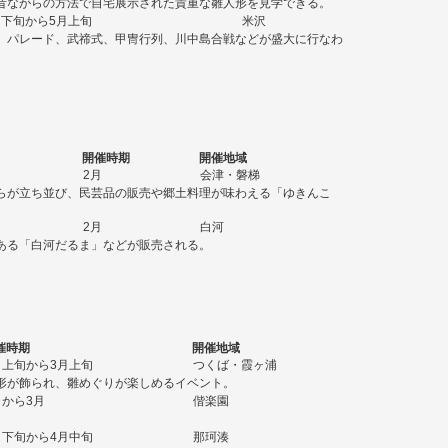
昔ながらの方法で自宅展示された貴重な雛人形を見学できる。
月下旬から5月上旬
米沢
。パレード、武禘式、甲冑行列、川中島合戦などが盛大に行なわ
開催時期
開催地域
2月
会津・磐梯
らが立ち並び、民芸品の販売や郷土料理が味わえる「ゆきんこ
2月
白河
ある「白河だるま」などが販売される。
催時期
開催地域
月上旬から3月上旬
つくば・霞ヶ浦
形が飾られ、雛めぐりが楽しめるイベント。
月から3月
偕楽園
月下旬から4月中旬
那珂湊