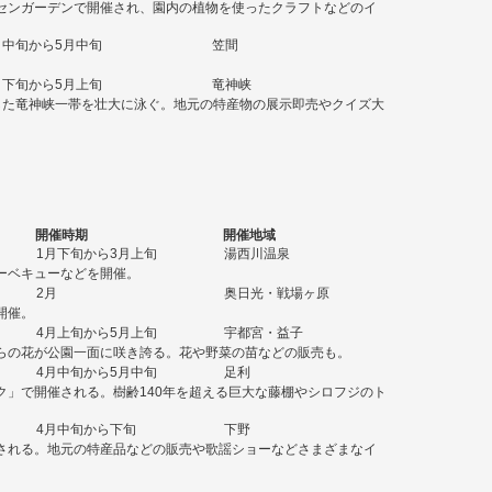
センガーデンで開催され、園内の植物を使ったクラフトなどのイ
月中旬から5月中旬
笠間
月下旬から5月上旬
竜神峡
とした竜神峡一帯を壮大に泳ぐ。地元の特産物の展示即売やクイズ大
開催時期
開催地域
1月下旬から3月上旬
湯西川温泉
ーベキューなどを開催。
2月
奥日光・戦場ヶ原
開催。
4月上旬から5月上旬
宇都宮・益子
らの花が公園一面に咲き誇る。花や野菜の苗などの販売も。
4月中旬から5月中旬
足利
ク」で開催される。樹齢140年を超える巨大な藤棚やシロフジのト
4月中旬から下旬
下野
される。地元の特産品などの販売や歌謡ショーなどさまざまなイ