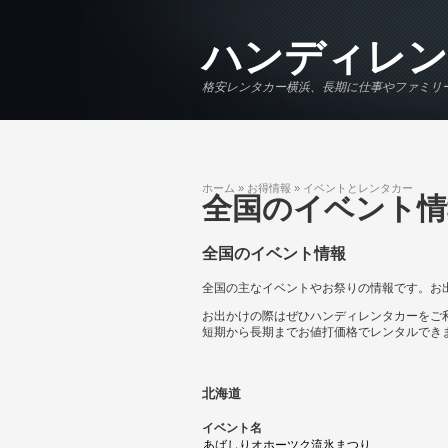
メインコンテンツに移動
ハンディレン
格安レンタカー横浜、長期に仕事やファミリ
ホーム
»
お得情報
»
イベントとレンタカー
現在地
全国のイベント情
全国のイベント情報
全国の主なイベントやお祭りの情報です。お
お出かけの際はぜひハンディレンタカーをご
短期から長期までお値打価格でレンタルでき
北海道
イベント名
あばしりオホーツク流氷まつり