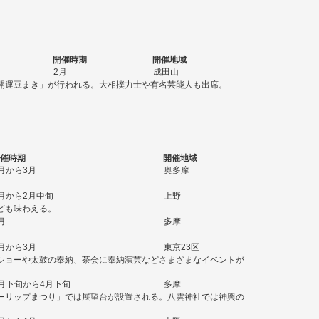
開催時期
開催地域
2月
成田山
開運豆まき」が行われる。大相撲力士や有名芸能人も出席。
催時期
開催地域
月から3月
奥多摩
月から2月中旬
上野
ども味わえる。
月
多摩
月から3月
東京23区
ショーや太鼓の奉納、茶会に奉納演芸などさまざまなイベントが
月下旬から4月下旬
多摩
ーリップまつり」では展望台が設置される。八雲神社では神輿の