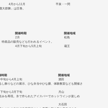
4月から11月
平泉・一閃
鹿大群舞」は圧巻。
開催時期
開催地域
2月
松島
、特産品の販売なども行われるイベント。
4月下旬から5月上旬
蔵王
。
催時期
開催地域
月中旬から4月上旬
酒田
るし飾りなどの展示、ひな弁当やひな膳、体験教室なども開催さ
月下旬から3月下旬
月山
並みを再現。氷で作られたアイスバーでホットワインが楽しめ
月
大石田