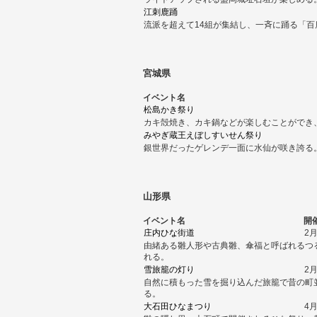
江刺鹿踊
流派を超えて14組が集結し、一斉に踊る「百
宮城県
イベント名
松島かき祭り
カキ殻焼き、カキ鍋などが楽しむことができ
みやぎ蔵王えぼしすいせん祭り
銀世界だったゲレンデ一面に水仙が咲き誇る
山形県
イベント名
開
庄内ひな街道
2
由緒ある雛人形や古典雛、傘福と呼ばれるつ
れる。
雪旅籠の灯り
2
自然に積もった雪を掘り込んだ旅籠で昔の町
る。
大石田ひなまつり
4