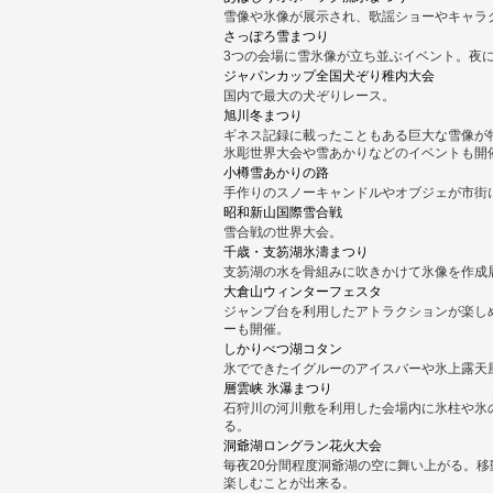
雪像や氷像が展示され、歌謡ショーやキャラ
さっぽろ雪まつり
3つの会場に雪氷像が立ち並ぶイベント。夜
ジャパンカップ全国犬ぞり稚内大会
国内で最大の犬ぞりレース。
旭川冬まつり
ギネス記録に載ったこともある巨大な雪像が
氷彫世界大会や雪あかりなどのイベントも開
小樽雪あかりの路
手作りのスノーキャンドルやオブジェが市街
昭和新山国際雪合戦
雪合戦の世界大会。
千歳・支笏湖氷濤まつり
支笏湖の水を骨組みに吹きかけて氷像を作成
大倉山ウィンターフェスタ
ジャンプ台を利用したアトラクションが楽し
ーも開催。
しかりべつ湖コタン
氷でできたイグルーのアイスバーや氷上露天
層雲峡 氷瀑まつり
石狩川の河川敷を利用した会場内に氷柱や氷
る。
洞爺湖ロングラン花火大会
毎夜20分間程度洞爺湖の空に舞い上がる。
楽しむことが出来る。