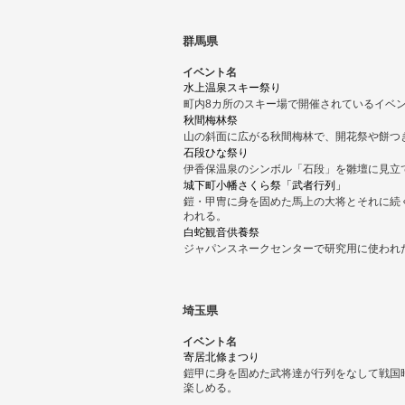
群馬県
イベント名
水上温泉スキー祭り
町内8カ所のスキー場で開催されているイベ
秋間梅林祭
山の斜面に広がる秋間梅林で、開花祭や餅つ
石段ひな祭り
伊香保温泉のシンボル「石段」を雛壇に見立
城下町小幡さくら祭「武者行列」
鎧・甲冑に身を固めた馬上の大将とそれに続
われる。
白蛇観音供養祭
ジャパンスネークセンターで研究用に使われ
埼玉県
イベント名
寄居北條まつり
鎧甲に身を固めた武将達が行列をなして戦国
楽しめる。