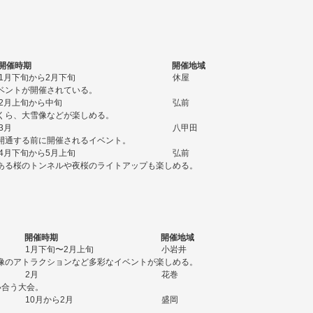
開催時期
開催地域
1月下旬から2月下旬
休屋
ベントが開催されている。
2月上旬から中旬
弘前
くら、大雪像などが楽しめる。
3月
八甲田
開通する前に開催されるイベント。
4月下旬から5月上旬
弘前
ある桜のトンネルや夜桜のライトアップも楽しめる。
開催時期
開催地域
1月下旬〜2月上旬
小岩井
像のアトラクションなど多彩なイベントが楽しめる。
2月
花巻
い合う大会。
10月から2月
盛岡
。