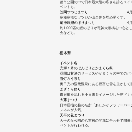
都市公園の中で日本最大級の広さを誇るスイ
ベントも。
笠間つつじまつり
4
多種多様なツツジが山全体を埋め尽くす。
竜神峡鯉のぼりまつり
4
約1,000匹の鯉のぼりが竜神大吊橋を中心
会なども。
栃木県
イベント名
光輝く氷のぼんぼりとかまくら祭
昼間は甘酒のサービスやかまくらの中でのバ
雪灯ろう祭り
奥日光の湯元温泉にある豊富な雪を生かして
芝ざくら祭り
市貝町を流れる小貝川をイメージした芝ざく
大藤まつり
日本屈指の藤の名所「あしかがフラワーパー
ンネルが人気。
天平の花まつり
天平の丘公園の八重桜の開花に合わせて開催
ベントが行われる。