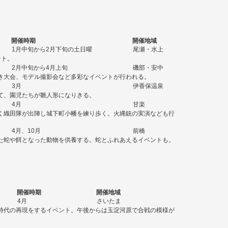
開催時期
開催地域
1月中旬から2月下旬の土日曜
尾瀬・水上
ント。
2月中旬から4月上旬
磯部・安中
き大会、モデル撮影会など多彩なイベントが行われる。
3月
伊香保温泉
て、園児たちが雛人形になりきる。
4月
甘楽
く織田隊が出陣し城下町小幡を練り歩く。火縄銃の実演なども行
4月、10月
前橋
た蛇や餌となった動物を供養する。蛇とふれあえるイベントも。
開催時期
開催地域
4月
さいたま
時代の再現をするイベント。午後からは玉淀河原で合戦の模様が