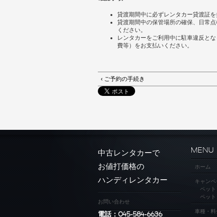
貸渡期間中に必ずレンタカー貸渡証を
貸渡期間中の保管場所の確保、日常点
ください。
レンタカーをご利用中に駐車違反とな
費等）をお支払いください。
‹ ご予約の手続き
MENU
中古レンタカーで
お値打価格の
ホーム
ハンディレンタカー
キャンペ
ペット
ペット
お問い合わせ
車種・料
電話：045-584-6636