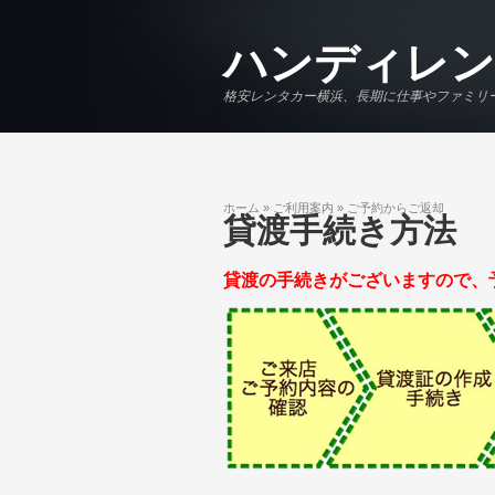
メインコンテンツに移動
ハンディレン
格安レンタカー横浜、長期に仕事やファミリ
ホーム
»
ご利用案内
»
ご予約からご返却
現在地
貸渡手続き方法
貸渡の手続きがございますので、