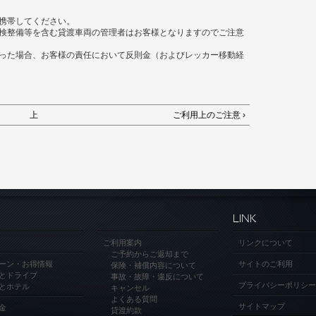
携帯してください。
検整備等を含む貸渡車両の管理者はお客様となりますのでご注意
った場合、お客様の責任において反則金（およびレッカー移動経
上
ご利用上のご注意 ›
LINK
ご利用案内
リンクについて
ご予約からご返却まで
ーン・お得情報
サイトのご利用
保険・補償内容について
とドライブ
事故・故障・違反について
プライバシーポリシー
とホテル
キャンセル
よくある質問
サイトマップ
金
貸渡約款