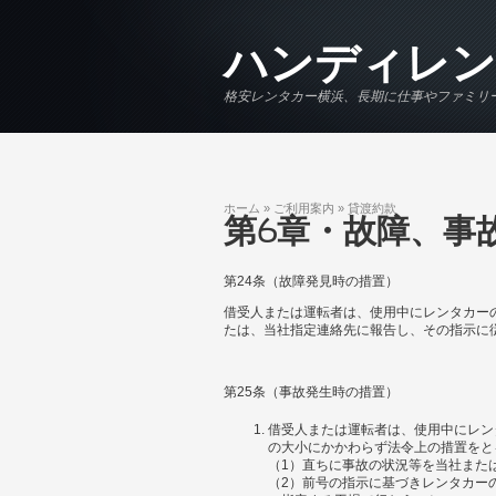
メインコンテンツに移動
ハンディレン
格安レンタカー横浜、長期に仕事やファミリ
ホーム
»
ご利用案内
»
貸渡約款
現在地
第6章・故障、事
第24条（故障発見時の措置）
借受人または運転者は、使用中にレンタカー
たは、当社指定連絡先に報告し、その指示に
第25条（事故発生時の措置）
借受人または運転者は、使用中にレン
の大小にかかわらず法令上の措置をと
（1）直ちに事故の状況等を当社また
（2）前号の指示に基づきレンタカー