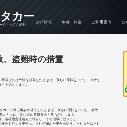
タカー
お得情報
車種・料金
ご利用案内
会
ーでとっても便利
故、盗難時の措置
の異常または故障を発見したときは、直ちに運転を中止し、当社ま
従うものとします。
タカーに係る事故が発生したときは、直ちに運転を中止し、事故
るとともに、次に定める措置をとるものとします。
は、当社指定連絡先に報告し、その指示に従うこと。
の修理を行なう場合は、当社が認めた場合を除き、当社または当社