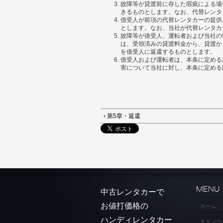
故障等が貸渡前に存した瑕疵による場
きるものとします。なお、代替レンタ
借受人が前項の代替レンタカーの提供
とします。なお、当社が代替レンタカ
故障等が借受人、運転者および当社の
は、受領済みの貸渡料金から、貸渡か
を借受人に返還するものとします。
借受人および運転者は、本条に定める
害について当社に対し、本条に定める
‹ 第5章・返還
MENU
中古レンタカーで
お値打価格の
ホーム
ハンディレンタカー
キャンペ