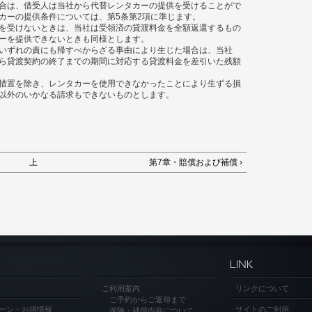
合は、借受人は当社から代替レンタカーの提供を受けることがで
カーの提供条件については、第5条第2項に準じます。
を受けないときは、当社は受領済の貸渡料金を全額返還するもの
ーを提供できないときも同様とします。
いずれの責にも帰すべからざる事由により生じた場合は、当社
ら貸渡契約の終了までの期間に対応する貸渡料金を差引いた残額
措置を除き、レンタカーを使用できなかったことにより生ずる損
以外のいかなる請求もできないものとします。
上
第7章・賠償および補償 ›
LINK
ご利用案内
リンクについて
ご予約からご返却まで
ーン・お得情報
サイトのご利用
保険・補償内容について