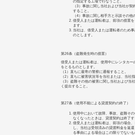
の指定する工場で行なうこと。
（3）事故に関し当社および当社が契
すること。
（4）事故に関し相手方と示談その他
借受人または運転者は、前項の措置を
ます。
当社は、借受人または運転者のため事
のとします。
第26条（盗難発生時の措置）
借受人または運転者は、使用中にレンタカー
をとるものとします。
（1）直ちに最寄の警察に通報すること。
（2）直ちに被害状況等を当社または、当社
（3）盗難その他の被害に関し当社および当
く提出すること。
第27条（使用不能による貸渡契約の終了）
使用中において故障、事故、盗難その
なくなったときは、貸渡契約は終了す
借受人または運転者は、前項の場合、
し、当社は受領済みの貸渡料金を返還
る事由による場合はこの限りでないも