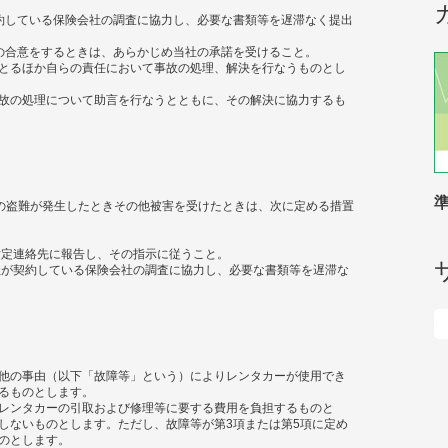
約している保険会社の調査に協力し、必要な書類等を遅滞なく提出
の合意をするときは、あらかじめ当社の承諾を受けること。
とるほか自らの責任において事故の処理、解決を行なうものとし
故の処理について助言を行なうとともに、その解決に協力するも
の盗難が発生したときその他被害を受けたときは、次に定める措置
指定連絡先に報告し、その指示に従うこと。
社が契約している保険会社の調査に協力し、必要な書類等を遅滞な
他の事由（以下「故障等」という）によりレンタカーが使用でき
るものとします。
レンタカーの引取および修理等に要する費用を負担するものと
しないものとします。ただし、故障等が第3項または第5項に定め
のとします。