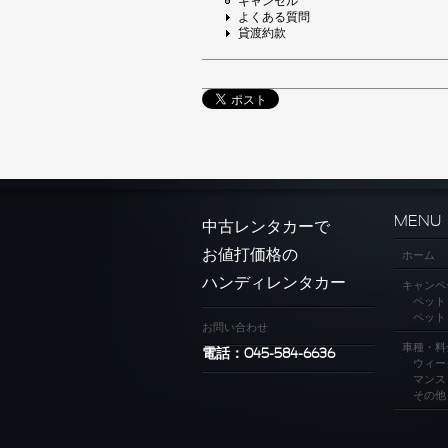
キャンセル
よくある質問
貸渡約款
MENU
中古レンタカーで
お値打価格の
ホーム
ハンディレンタカー
キャンペ
ペット
ペット
お問い合わせ
車種・料
電話：045-584-6636
ウィー
マンス
その他