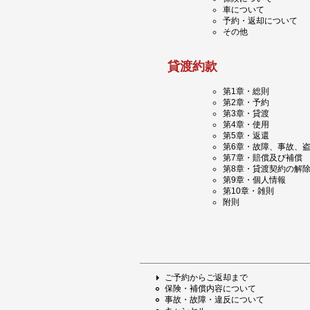
車について
予約・返却について
その他
貸渡約款
第1章・総則
第2章・予約
第3章・貸渡
第4章・使用
第5章・返還
第6章・故障、事故、
第7章・賠償及び補償
第8章・貸渡契約の解
第9章・個人情報
第10章・雑則
附則
ご予約からご返却まで
保険・補償内容について
事故・故障・違反について