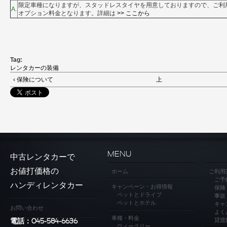
限定車種になりますが、スタッドレスタイヤを用意しておりますので、ご利
A.
オプション料金となります。詳細は
>> ここから
Tag:
レンタカーの装備
‹ 保険について
上
MENU
中古レンタカーで
お値打価格の
ホーム
ご利用
ご予
ハンディレンタカー
キャンペーン・お得情報
保険
ペットとドライブ
事故
ペットとホテル
キャ
お問い合わせ
よく
車種・料金
貸渡
電話：045-584-6636
ウィークリー