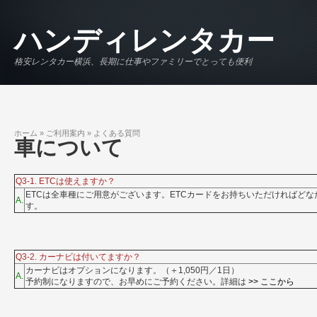
メインコンテンツに移動
ハンディレンタカー
格安レンタカー横浜、長期に仕事やファミリーでとっても便利
ホーム
»
ご利用案内
»
よくある質問
現在地
車について
Q3-1. ETCは使えますか？
ETCは全車種にご用意がございます。ETCカードをお持ちいただければど
A.
す。
Q3-2. カーナビは付いてますか？
カーナビはオプションになります。（＋1,050円／1日）
A.
予約制になりますので、お早めにご予約ください。詳細は
>> ここから